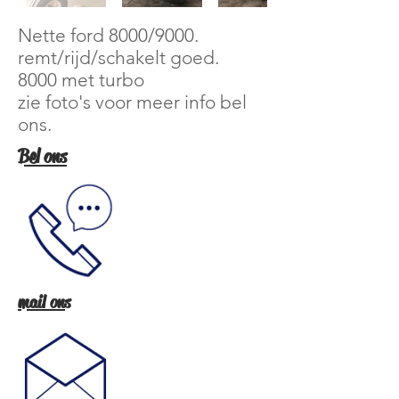
Nette ford 80
00/9000.
remt/rijd/schakelt goed.
8000 met turbo
zie foto's voor meer info bel
ons.
Bel ons
mail ons