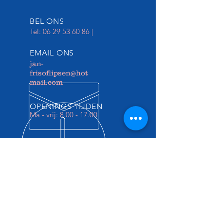
BEL ONS
Tel:
06 29 53 60 86
|
EMAIL ONS
jan-
frisoflipsen@hot
mail.com
OPENINGS TIJDEN
Ma - vrij: 8.00 - 17.00
Ford Tractoren
bij ons is de liefde van tractoren er
eigenlijk altijd geweest, we begonnen
er met een en het werden er steeds
meer het is eigenlijk een uit de hand
gelopen hobby geworden. maar dat